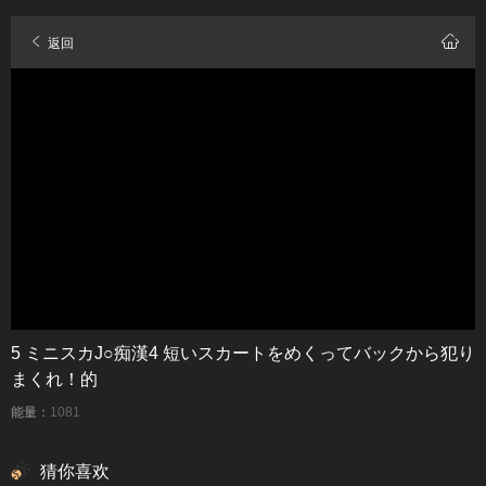
返回
5 ミニスカJ○痴漢4 短いスカートをめくってバックから犯り
まくれ！的
能量：
1081
猜你喜欢